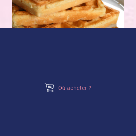
Où acheter ?
Pour
6 gaufres :
200 g de farine bio
100 g de fleur de maïs
50 cl de lait entier bio
2 sachets de
Sucre Vanillé des Isles