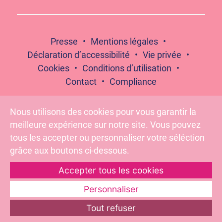
Presse
Mentions légales
Déclaration d’accessibilité
Vie privée
Cookies
Conditions d’utilisation
Contact
Compliance
Nous utilisons des cookies pour vous garantir la
meilleure expérience sur notre site. Vous pouvez
Suivez-nous :
tous les accepter ou personnaliser votre séléction
grâce aux boutons ci-dessous.
Accepter tous les cookies
Pour votre santé, évitez de grignoter entre les repas –
www.mangerbouger.fr
Personnaliser
Tout refuser