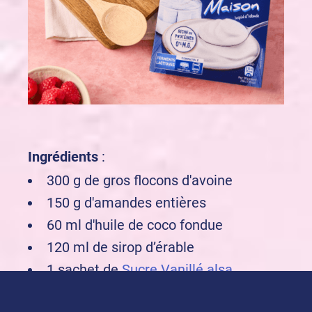
Ingrédients
:
300 g de gros flocons d'avoine
150 g d'amandes entières
60 ml d'huile de coco fondue
120 ml de sirop d’érable
1 sachet de
Sucre Vanillé alsa
½ cuillère à café de sel