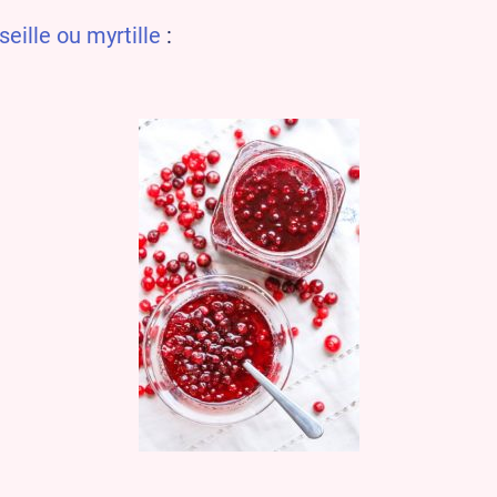
seille ou myrtille
: