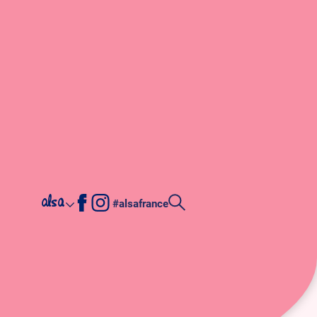
alsa
#alsafrance
let