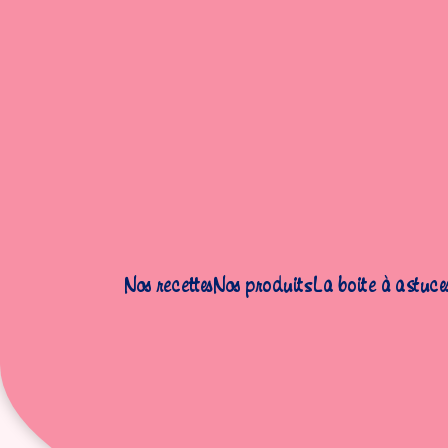
Accueil
|
Astuces
|
Les Fruits du mois – Juillet
Nos recettes
Nos produits
La boite à astuce
Le