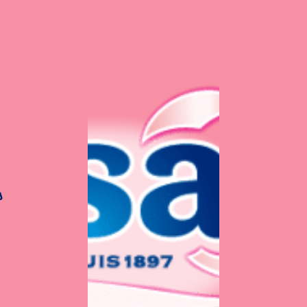
s
s Fruits du mois – Juil