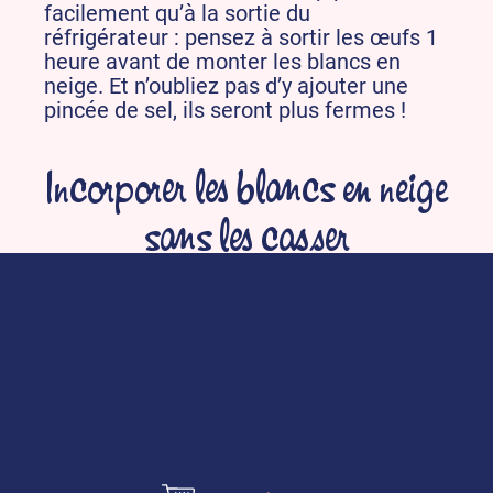
facilement qu’à la sortie du
réfrigérateur : pensez à sortir les œufs 1
heure avant de monter les blancs en
neige. Et n’oubliez pas d’y ajouter une
pincée de sel, ils seront plus fermes !
Incorporer les blancs en neige
sans les casser
L’important pour ne pas casser les blancs
montés en neige est de ne pas trop
travailler la pâte. Ajoutez d’abord un tiers
des blancs en neige, pour commencer à
aérer la pâte, puis tout le reste, en une
fois. Mélangez en soulevant bien la pâte,
du fond vers la surface, pour éviter
d’écraser les blancs en neige.