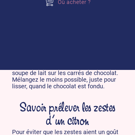
Où acheter ?
Savoir faire fondre le
chocolat
Pour obtenir un chocolat fondu lisse et
brillant, il est important de ne pas
chauffer votre chocolat à trop haute
température. Utilisez le four à micro-
ondes ou un bain marie frémissant, et
ajoutez toujours 3 ou 4 cuillerées à
soupe de lait sur les carrés de chocolat.
Mélangez le moins possible, juste pour
lisser, quand le chocolat est fondu.
Savoir prélever les zestes
d’un citron
Pour éviter que les zestes aient un goût