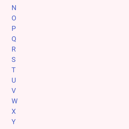
N
O
P
Q
R
S
T
U
V
W
X
Y