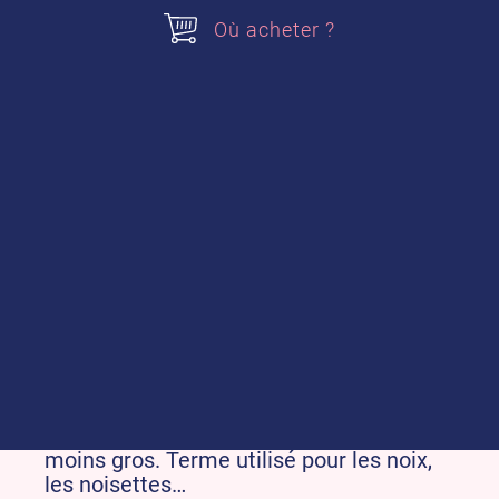
Où acheter ?
C
Cercle
: Cercle métallique que l’on pose
sur une assiette ou un plat, et dans
lequel on verse une mousse ou une
crème épaisse pour la mouler. Un fois le
mélange refroidi, on enlève délicatement
le cercle : la mousse garde la forme du
cercle.
Chinois
: Passoire métallique très fine,
utilisée pour filtrer les jus, les coulis…Sa
forme conique rappelle celle d’un
chapeau chinois.
Chutney
: Mélange de fruits (pomme,
mangue…), d’oignon, d’épices et de
vinaigre, cuit et servis avec des viandes.
Concasser
: Broyer en fragments plus ou
moins gros. Terme utilisé pour les noix,
les noisettes…