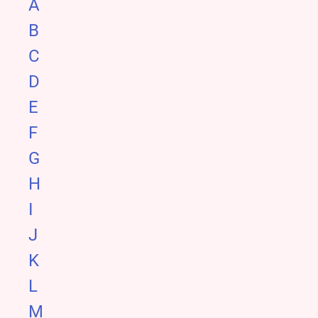
A
B
C
D
E
F
G
H
I
J
K
L
M