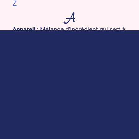
Z
A
Appareil
: Mélange d’ingrédient qui sert à
une préparation particulière : par
exemple un appareil de farce, de
fourrage.
B
Bain-marie
: Mode de cuisson. L’aliment
est disposé dans un bol ou un ramequin,
lui même plongé dans une casserole
d’eau chaude. Cela permet une cuisson
douce. On peut par exemple faire fondre
le chocolat de cette façon.
Beurre en pommade
: Beurre mou (mais
pas fondu), que l’on travaille à la spatule
pour lui donner la consistance d’une
Pommade.