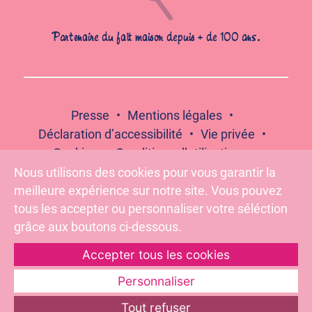
Partenaire du fait maison depuis + de 100 ans.
Presse
Mentions légales
Déclaration d’accessibilité
Vie privée
Cookies
Conditions d’utilisation
Contact
Compliance
Nous utilisons des cookies pour vous garantir la
meilleure expérience sur notre site. Vous pouvez
tous les accepter ou personnaliser votre séléction
grâce aux boutons ci-dessous.
Suivez-nous :
Accepter tous les cookies
Personnaliser
Pour votre santé, évitez de grignoter entre les repas –
Tout refuser