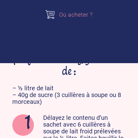
Découvrez un parfum original pour ce
Où acheter ?
dessert traditionnel, qui séduit tous les
gourmands depuis plusieurs
générations !
Pour préparer mon Pudding
parfum Chantilly, j’ai besoin
de :
– ½ litre de lait
–
40g de sucre (3 cuillères à soupe ou 8
morceaux)
Délayez le contenu d’un
sachet avec 6 cuillères à
soupe de lait froid prélevées