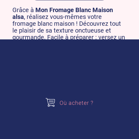
Grâce à
Mon Fromage Blanc Maison
alsa
, réalisez vous-mêmes votre
fromage blanc maison ! Découvrez tout
le plaisir de sa texture onctueuse et
gourmande. Facile à préparer : versez un
sachet dans 1 L de lait, 12 heures en
yaourtière et c’est prêt !
Disponible au rayon desserts alsa.
Compatible en yaourtière classique et
avec paniers égouttoirs.
Pour préparer Mon Fromage
Où acheter ?
Blanc Maison, j’ai besoin
de :
-1 litre de lait entier UHT par sachet