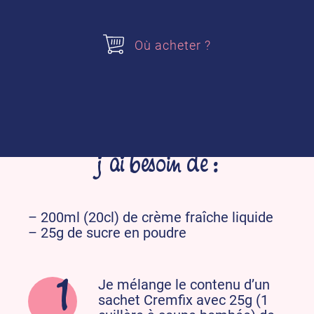
Avec Mon Cremfix, vous avez la
garantie
d’une crème fouettée ferme et qui tient
!
Où acheter ?
1 sachet pour 200ml de crème liquide.
Pour préparer Mon Cremfix,
j’ai besoin de :
– 200ml (20cl) de crème fraîche liquide ​
– 25g de sucre en poudre
Je mélange le contenu d’un
sachet Cremfix avec 25g (1