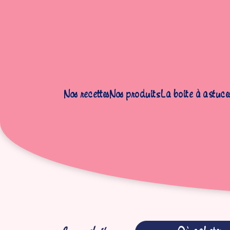
Nos recettes
Nos produits
La boite à astuce
Accueil
|
Produits
|
Gâteaux
|
Gâteaux saveur d'Antan
|
Gâteau 