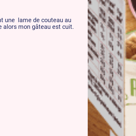
uant une lame de couteau au
re alors mon gâteau est cuit.