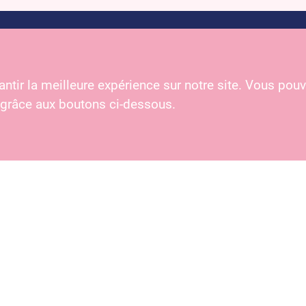
E-
mail
(Nécessaire)
ntir la meilleure expérience sur notre site. Vous pouv
cepte les
mentions légales
du site et autorise alsa à traiter mes
 grâce aux boutons ci-dessous.
Dan