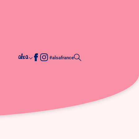
alsa
#alsafrance
s