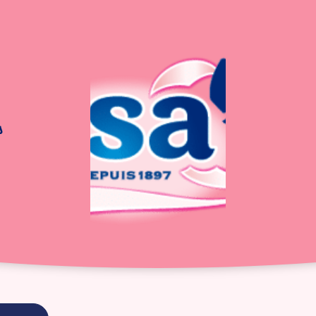
s
aux Amandes
Gâteau aux Amande