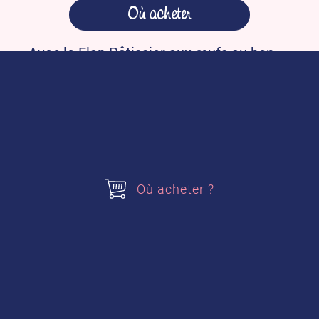
Où acheter
Avec le
Flan Pâtissier aux œufs au bon
goût vanille
, vous retrouverez chez vous
un flan bien épais comme chez le
boulanger ou pâtissier ! Facile à préparer
et inratable,
vous serez séduit par sa
texture généreuse et son délicieux goût
vanille.
Il est le dessert incontournable du
quotidien qui ravira toute la famille.
Où acheter ?
Pour préparer mon Flan
Pâtissier, j’ai besoin de :
– 1,5 litre de lait par flan