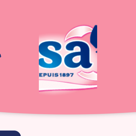
s
bon goût Caramel
ntremets au bon goût 