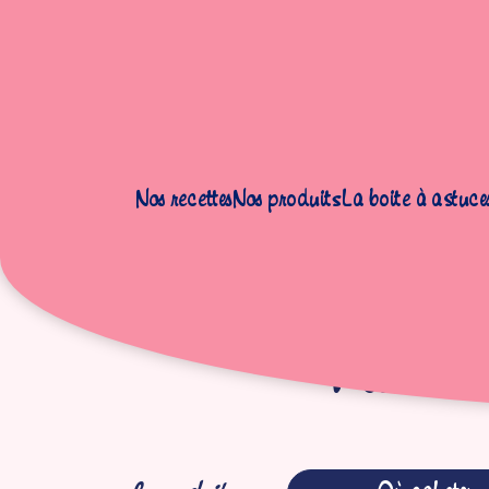
Nos recettes
Nos produits
La boite à astuce
Accueil
|
Produits
|
Desserts au lait
|
Flans
|
Flan Entremets au 
Flan E