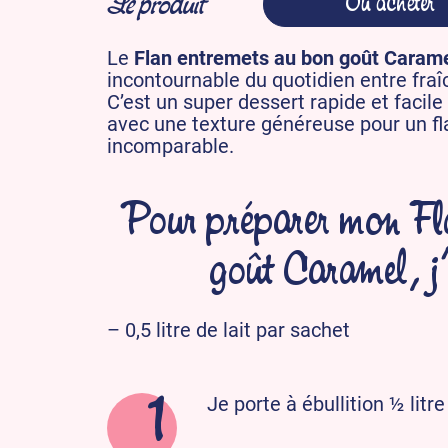
Le produit
Où acheter
Le
Flan entremets au bon goût Caram
incontournable du quotidien entre fra
C’est un super dessert rapide et facile
avec une texture généreuse pour un f
incomparable.
Pour préparer mon Fla
goût Caramel, j’
– 0,5 litre de lait par sachet
Je porte à ébullition ½ litr