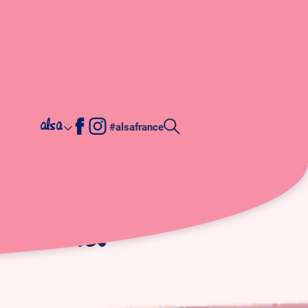
alsa
#alsafrance
Caramel