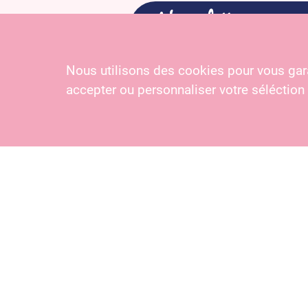
Newsletter
Nous utilisons des cookies pour vous gara
En m’inscrivant, j’ac
accepter ou personnaliser votre séléction