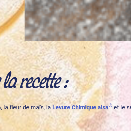
a recette :
®
, la fleur de maïs, la
Levure Chimique alsa
et le s