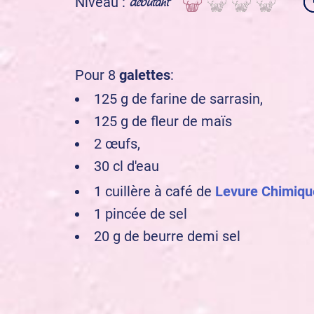
débutant
Niveau :
Pour 8
galettes
:
125 g de farine de sarrasin,
125 g de fleur de maïs
2 œufs,
30 cl d'eau
1 cuillère à café de
Levure Chimiqu
1 pincée de sel
20 g de beurre demi sel