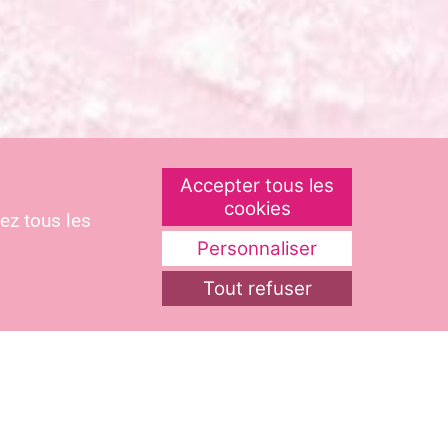
Accepter tous les
 encore plus moelleuses, ajoutez le
cookies
ez tous les
Personnaliser
Tout refuser
 chaude, versez votre pâte à galettes