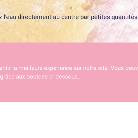
 l’eau directement au centre par petites quantités
tenir une pâte homogène et lisse. Pour des galettes
on.
ntir la meilleure expérience sur notre site. Vous pouv
 grâce aux boutons ci-dessous.
peu de matière grasse et lorsque la poêle est bien