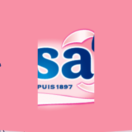
s
te à galettes au sarra