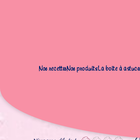
Nos recettes
Nos produits
La boite à astuce
Accueil
|
Recettes
|
Pâte à galettes au sarrasin
Pâ