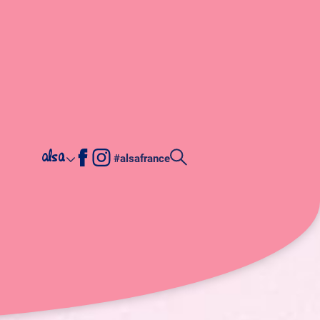
alsa
#alsafrance
sin