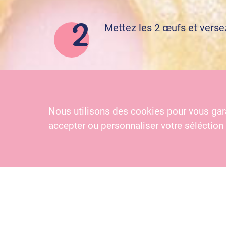
Mettez les 2 œufs et versez
Délayez au fouet afin d’ob
beurre fondu à la préparati
Nous utilisons des cookies pour vous gara
accepter ou personnaliser votre séléction
Dans une poêle, mettez un 
à l’aide d’une louche.