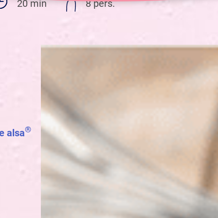
20 min
8 pers.
®
e alsa