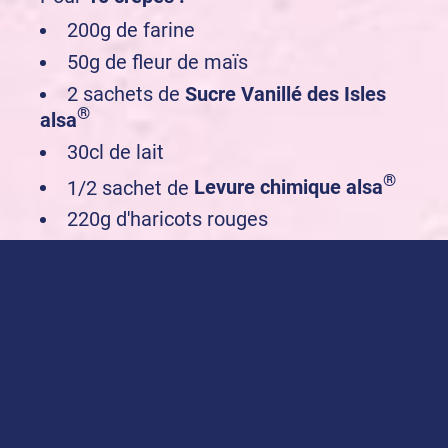
200g de farine
50g de fleur de maïs
2 sachets de
Sucre Vanillé des Isles
®
alsa
30cl de lait
®
1/2 sachet de
Levure chimique alsa
220g d'haricots rouges
30g de sucre de canne
30g de beurre
1 pincée de sel
2 oeufs
Acheter nos produits