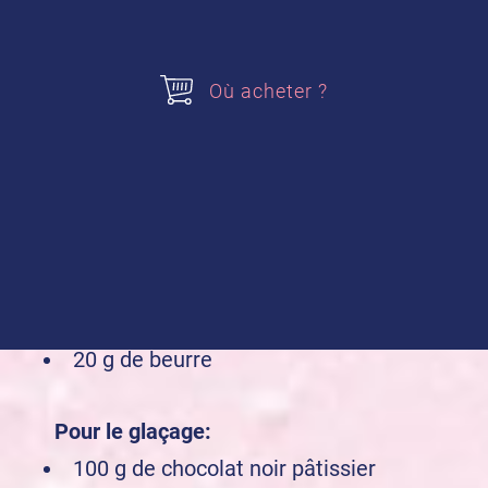
1 sachet
Sucre Vanillé des Isles alsa®
1 pincée sel fin
65g de beurre
Où acheter ?
85g de farine
3 oeufs
Pour la garniture
1 sachet de préparation pour
Crème
Pâtissière Onctueuse alsa®
20 g de cacao poudre
20 g de beurre
Pour le glaçage:
100 g de chocolat noir pâtissier