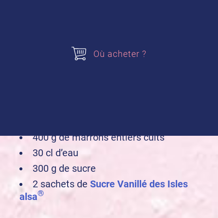
Où acheter ?
400 g de marrons entiers cuits
30 cl d’eau
300 g de sucre
2 sachets de
Sucre Vanillé des Isles
®
alsa