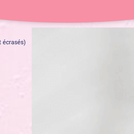
35 min
6 pers.
t écrasés)