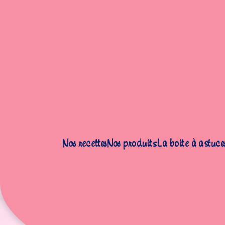
Accueil
|
Recettes
|
Gâteaux
|
Biscuits à la confiture
Nos recettes
Nos produits
La boite à astuce