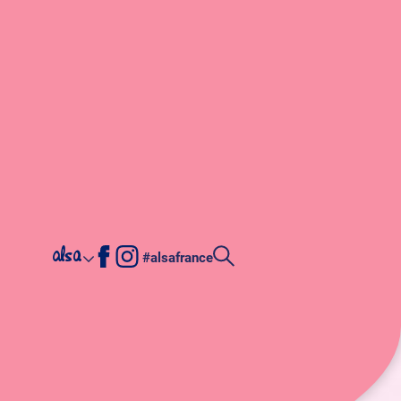
alsa
#alsafrance
e