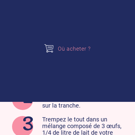
gaspillage alimentaire. 🎄🍽️
Est-ce que vous cherchez des idées pour
réduire le gaspillage pendant les fêtes ?
Voici quelques suggestions :
Pour les fans de chocolat, préparez de
délicieuses tranches de
brioche perdues
Où acheter ?
ou de pain perdu
.
Prenez une tranche de pain
ou de brioche (le pain rassis
peut être également utilisé)
Ajoutez de la pâte à tartiner
de votre choix et tartinez-la
sur la tranche.
Trempez le tout dans un
mélange composé de 3 œufs,
1/4 de litre de lait de votre