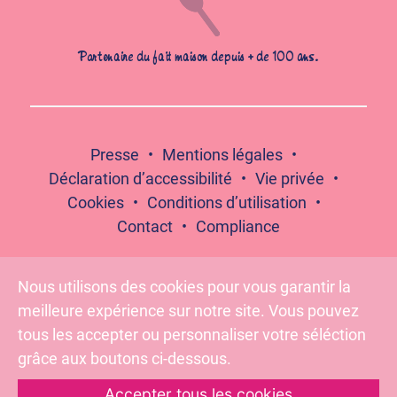
Partenaire du fait maison depuis + de 100 ans.
Presse
Mentions légales
Déclaration d’accessibilité
Vie privée
Cookies
Conditions d’utilisation
Contact
Compliance
Nous utilisons des cookies pour vous garantir la
meilleure expérience sur notre site. Vous pouvez
Suivez-nous :
tous les accepter ou personnaliser votre séléction
grâce aux boutons ci-dessous.
Pour votre santé, évitez de grignoter entre les
Accepter tous les cookies