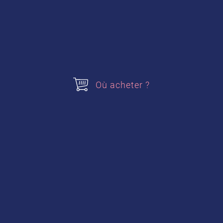
Où acheter ?
Confiture de fraise,
framboise ou mûre
Lire la suite