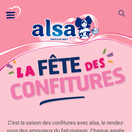
La
fête
des
confitures
C’est la saison des confitures avec alsa, le rendez-
vous des amoureux du fait‑maison. Chaque année,