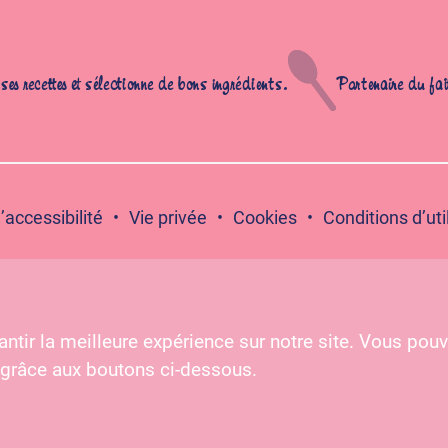
es recettes et sélectionne de bons ingrédients.
Partenaire du fai
’accessibilité
Vie privée
Cookies
Conditions d’uti
ntir la meilleure expérience sur notre site. Vous pouv
s –
www.mangerbouger.fr
 grâce aux boutons ci-dessous.